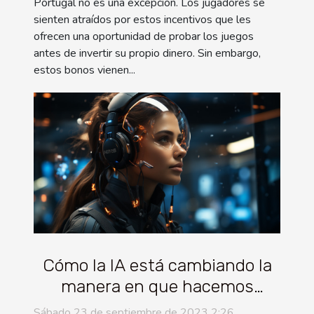
Portugal no es una excepción. Los jugadores se
sienten atraídos por estos incentivos que les
ofrecen una oportunidad de probar los juegos
antes de invertir su propio dinero. Sin embargo,
estos bonos vienen...
Cómo la IA está cambiando la
manera en que hacemos
negocios: El caso de ChatGPT
Sábado 23 de septiembre de 2023 2:26