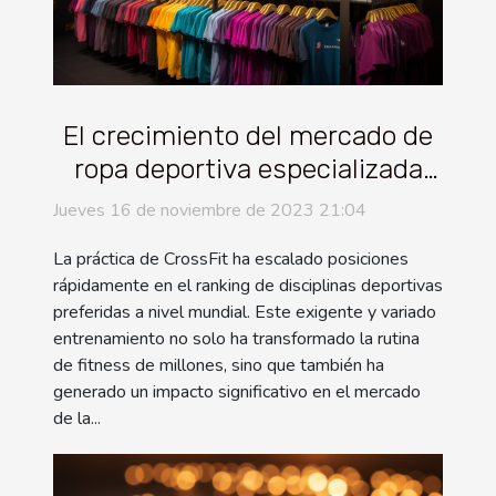
El crecimiento del mercado de
ropa deportiva especializada
para CrossFit a nivel
Jueves 16 de noviembre de 2023 21:04
internacional
La práctica de CrossFit ha escalado posiciones
rápidamente en el ranking de disciplinas deportivas
preferidas a nivel mundial. Este exigente y variado
entrenamiento no solo ha transformado la rutina
de fitness de millones, sino que también ha
generado un impacto significativo en el mercado
de la...