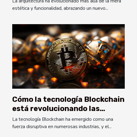
La arquitectura ha evolucionado más allá de la mera
estética y funcionalidad, abrazando un nuevo...
Cómo la tecnología Blockchain
está revolucionando las
apuestas deportivas en línea
La tecnología Blockchain ha emergido como una
fuerza disruptiva en numerosas industrias, y el...