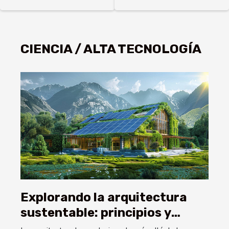
manera en que
rápidos:
hacemos
¿servirá para
negocios: El
los encuentros
CIENCIA / ALTA TECNOLOGÍA
caso de
sexuales?
ChatGPT 247
Explorando la arquitectura
sustentable: principios y
beneficios