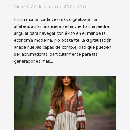
sus hijos
Viernes 22 de marzo de 2024 0:20
En un mundo cada vez más digitalizado, la
alfabetización financiera se ha vuelto una piedra
angular para navegar con éxito en el mar de la
economía moderna. No obstante, la digitalización
añade nuevas capas de complejidad que pueden
ser abrumadoras, particularmente para las
generaciones más...