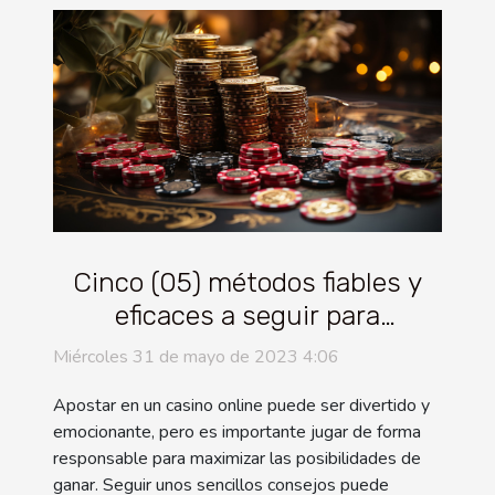
Cinco (05) métodos fiables y
eficaces a seguir para
conseguir grandes ganancias
Miércoles 31 de mayo de 2023 4:06
con un casino en línea
Apostar en un casino online puede ser divertido y
emocionante, pero es importante jugar de forma
responsable para maximizar las posibilidades de
ganar. Seguir unos sencillos consejos puede