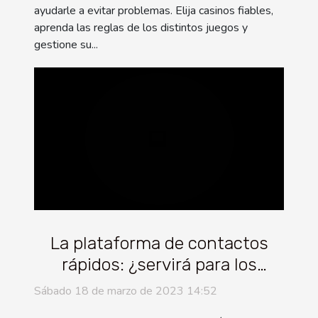
ayudarle a evitar problemas. Elija casinos fiables,
aprenda las reglas de los distintos juegos y
gestione su...
La plataforma de contactos
rápidos: ¿servirá para los
encuentros sexuales?
Sábado 18 de marzo de 2023 14:52