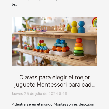
te...
Claves para elegir el mejor
juguete Montessori para cada
edad
Jueves 25 de julio de 2024 9:46
Adentrarse en el mundo Montessori es descubrir